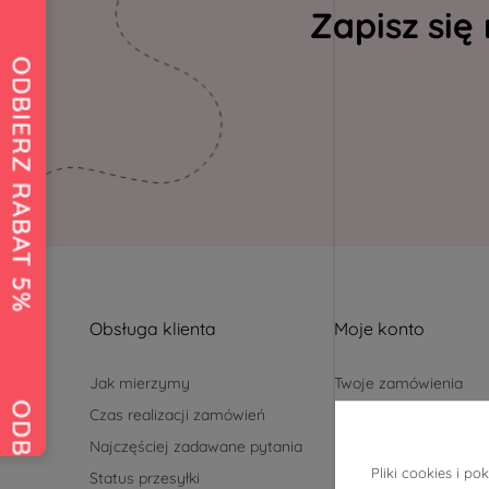
Zapisz się
Obsługa klienta
Moje konto
Jak mierzymy
Twoje zamówienia
Czas realizacji zamówień
Ustawienia konta
Najczęściej zadawane pytania
Przechowalnia
Pliki cookies i 
Status przesyłki