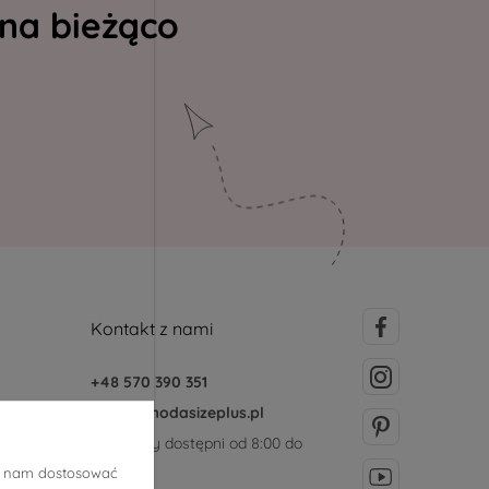
 na bieżąco
Kontakt z nami
+48 570 390 351
sklep@modasizeplus.pl
Jesteśmy dostępni od 8:00 do
15:00
ją nam dostosować