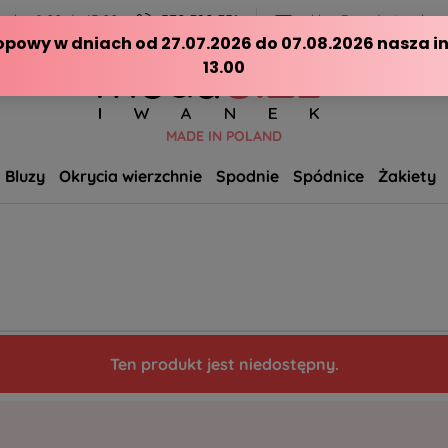
ch - 8:00 do 15:00
570 390 351
sklep@modasizeplus.p
MADE IN POLAND
Bluzy
Okrycia wierzchnie
Spodnie
Spódnice
Żakiety
Ten produkt jest niedostępny.