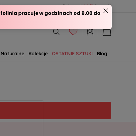
l
Opineo.pl
4.9/5
Sprawdź
Naturalne
Kolekcje
OSTATNIE SZTUKI
Blog
SALE