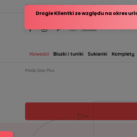
Zamów przez telefon od poniedziałku do piątku w godzina
Kontakt
Nowości
Bluzki i tuniki
Sukienki
Komplety
Moda Size Plus