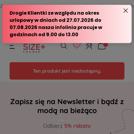
Zamów przez telefon od poniedziałku do piątku w godzinach - 8:00 do
15:00
570 390 351
sklep@modasizeplus.pl
Ten produkt jest niedostępny.
Zapisz się na Newsletter i bądź z
modą na bieżąco
Odbierz
5% rabatu