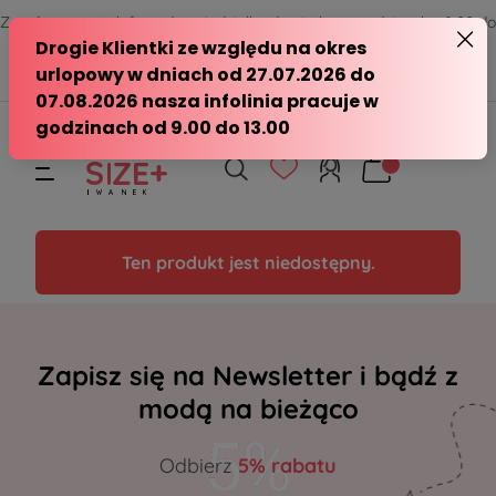
Zamów przez telefon od poniedziałku do piątku w godzinach - 8:00 do
15:00
570 390 351
sklep@modasizeplus.pl
Ten produkt jest niedostępny.
Zapisz się na Newsletter i bądź z
modą na bieżąco
Odbierz
5% rabatu