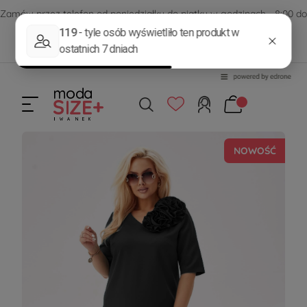
Zamów przez telefon od poniedziałku do piątku w godzinach - 8:00 do
15:00
570 390 351
sklep@modasizeplus.pl
NOWOŚĆ