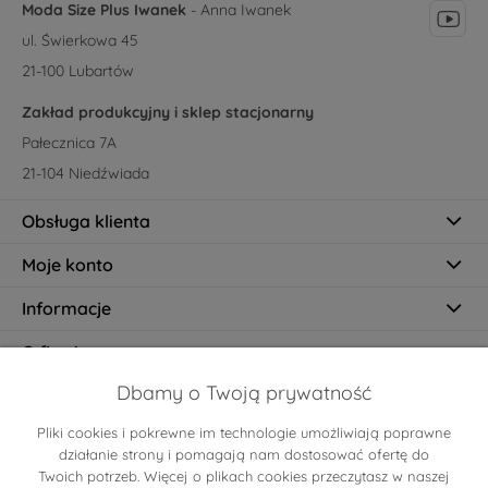
Moda Size Plus Iwanek
- Anna Iwanek
ul. Świerkowa 45
21-100 Lubartów
Zakład produkcyjny i sklep stacjonarny
Pałecznica 7A
21-104 Niedźwiada
Obsługa klienta
Moje konto
Informacje
O firmie
Dbamy o Twoją prywatność
Pliki cookies i pokrewne im technologie umożliwiają poprawne
Certyfikaty
działanie strony i pomagają nam dostosować ofertę do
Twoich potrzeb. Więcej o plikach cookies przeczytasz w naszej