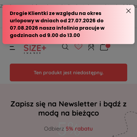
Zamów przez telefon od poniedziałku do piątku w godzinach - 8:00 do
15:00
570 390 351
sklep@modasizeplus.pl
Ten produkt jest niedostępny.
Zapisz się na Newsletter i bądź z
modą na bieżąco
Odbierz
5% rabatu