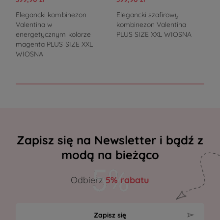
Elegancki kombinezon
Elegancki szafirowy
E
Valentina w
kombinezon Valentina
energetycznym kolorze
PLUS SIZE XXL WIOSNA
magenta PLUS SIZE XXL
WIOSNA
Zapisz się na Newsletter i bądź z
modą na bieżąco
Odbierz
5% rabatu
Zapisz się