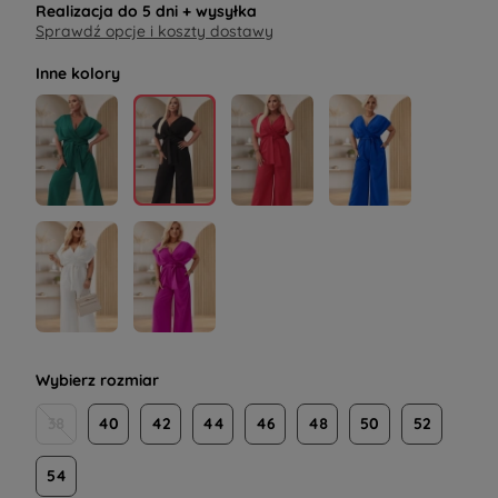
Realizacja do
5 dni
+ wysyłka
Sprawdź opcje i koszty dostawy
Inne kolory
Wybierz rozmiar
38
40
42
44
46
48
50
52
54