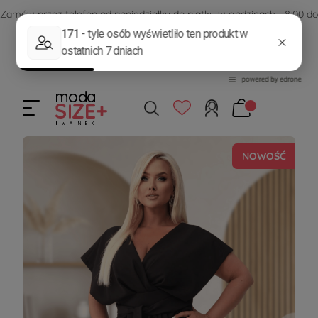
Zamów przez telefon od poniedziałku do piątku w godzinach - 8:00 do
15:00
570 390 351
sklep@modasizeplus.pl
NOWOŚĆ