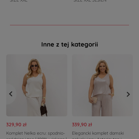
SIZE XXL
SIZE XXL JESIEŃ
d
Inne z tej kategorii
329,90 zł
339,90 zł
Komplet Nelka ecru: spodnio-
Elegancki komplet damski