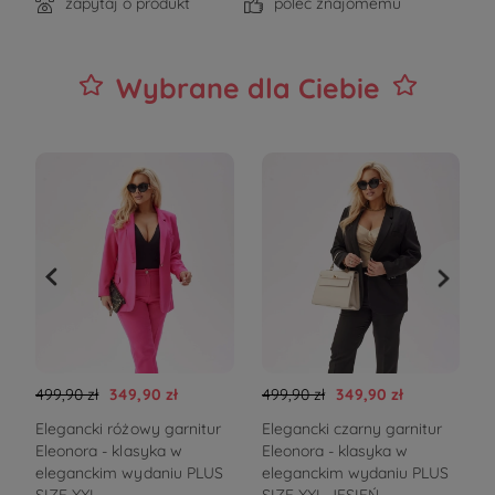
zapytaj o produkt
poleć znajomemu
Wybrane dla Ciebie
499,90 zł
349,90 zł
499,90 zł
349,90 zł
3
Elegancki różowy garnitur
Elegancki czarny garnitur
C
Eleonora - klasyka w
Eleonora - klasyka w
eleganckim wydaniu PLUS
eleganckim wydaniu PLUS