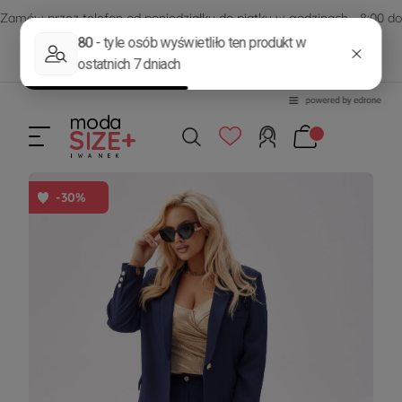
Zamów przez telefon od poniedziałku do piątku w godzinach - 8:00 do
15:00
570 390 351
sklep@modasizeplus.pl
-30%