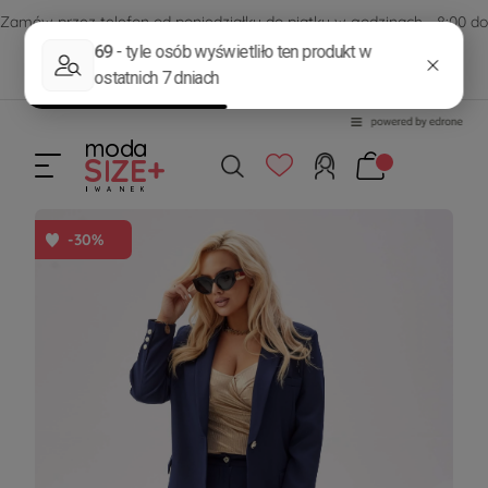
Zamów przez telefon od poniedziałku do piątku w godzinach - 8:00 do
15:00
570 390 351
sklep@modasizeplus.pl
-30%