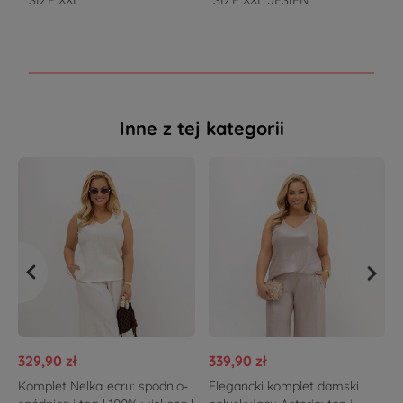
SIZE XXL
SIZE XXL JESIEŃ
d
Inne z tej kategorii
329,90 zł
339,90 zł
Komplet Nelka ecru: spodnio-
Elegancki komplet damski