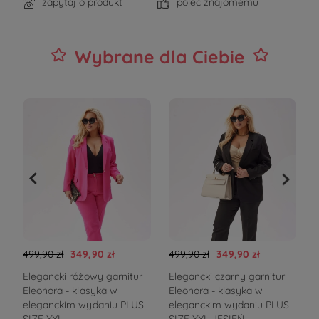
zapytaj o produkt
poleć znajomemu
Wybrane dla Ciebie
499,90 zł
349,90 zł
499,90 zł
349,90 zł
3
Elegancki różowy garnitur
Elegancki czarny garnitur
C
Eleonora - klasyka w
Eleonora - klasyka w
eleganckim wydaniu PLUS
eleganckim wydaniu PLUS