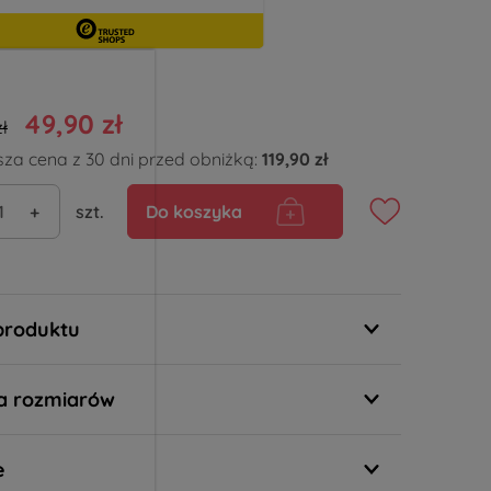
49,90 zł
zł
sza cena z 30 dni przed obniżką:
119,90 zł
+
szt.
Do koszyka
produktu
a rozmiarów
e