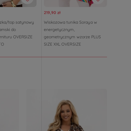
219,90 zł
139,90 zł
uzka/top satynowy
Wiskozowa tunika Soraya w
Eleganck
amski do
energetycznym,
połyskuj
rnituru OVERSIZE
geometrycznym wzorze PLUS
OVERSIZ
TO
SIZE XXL OVERSIZE