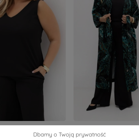
289,90 zł
Dbamy o Twoją prywatność
ka bluzka/top satynowy
Kimono damskie Adele we 