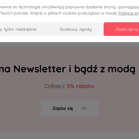
zarny damski do marynarki,
zielonych liści paisley | 100
pokrewne im technologie umożliwiają poprawne działanie strony i pomaga
 Twoich potrzeb. Więcej o plikach cookies przeczytasz w naszej
Polityce p
ru OVERSIZE PLUS SIZE LATO
| PLUS SIZE OVERSIZE LATO
uj tylko niezbędne
dostosuj zgody
zaakceptuj
 na Newsletter i bądź z modą
Odbierz
5% rabatu
Zapisz się