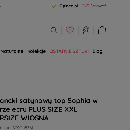
l
Opineo.pl
4.9/5
Sprawdź
Naturalne
Kolekcje
OSTATNIE SZTUKI
Blog
SALE
ancki satynowy top Sophia w
rze ecru PLUS SIZE XXL
RSIZE WIOSNA
duktu:
809C-15661