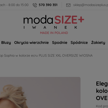
ch - 8:00 do 15:00
570 390 351
sklep@modasizeplus.p
MADE IN POLAND
Bluzy
Okrycia wierzchnie
Spodnie
Spódnice
Żakiety
top Sophia w kolorze ecru PLUS SIZE XXL OVERSIZE WIOSNA
Eleg
kolo
OVE
Kod pro