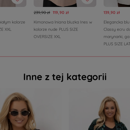
239,90 zł
119,90 zł
139,90 zł
białym kolorze
Kimonowa lniana bluzka Ines w
Elegancka bl
ZE XXL
kolorze nude PLUS SIZE
Classy ecru d
OVERSIZE XXL
marynarki, ga
PLUS SIZE LA
Inne z tej kategorii