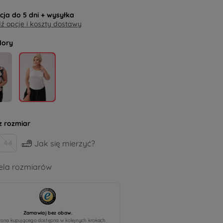
acja do
5 dni
+ wysyłka
 opcje i koszty dostawy
lory
z rozmiar
Jak się mierzyć?
44
la rozmiarów