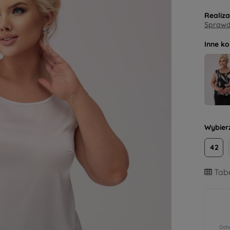
Realiz
Sprawdź
Inne ko
Wybier
42
Tabe