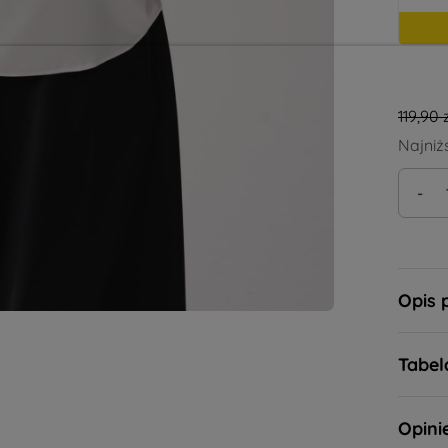
119,90 
Najniż
-
Opis 
Tabel
Opini