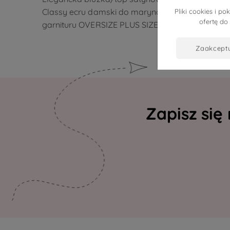
Classy ecru damski do marynarki,
Classy c
Pliki cookies i 
ofertę do
garnituru OVERSIZE PLUS SIZE LATO
garnitu
zaakcept
Zapisz się