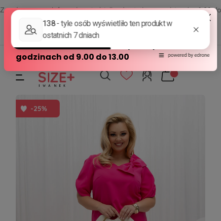
Zamów przez telefon od poniedziałku do piątku w godzinach - 8:00 do
15:00
570 390 351
sklep@modasizeplus.pl
-25%