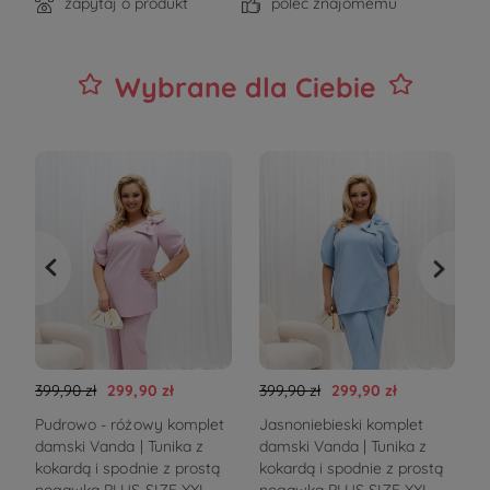
zapytaj o produkt
poleć znajomemu
Wybrane dla Ciebie
399,90 zł
299,90 zł
399,90 zł
299,90 zł
4
Pudrowo - różowy komplet
Jasnoniebieski komplet
damski Vanda | Tunika z
damski Vanda | Tunika z
kokardą i spodnie z prostą
kokardą i spodnie z prostą
m