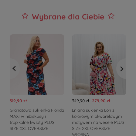
Wybrane dla Ciebie
319,90 zł
349,90 zł
279,90 zł
3
Granatowa sukienka Florida
Lniana sukienka Lori z
MAXI w hibiskusy i
kolorowym akwarelowym
s
tropikalne kwiaty PLUS
motywem na wesele PLUS
t
SIZE XXL OVERSIZE
SIZE XXL OVERSIZE
WIOSNA