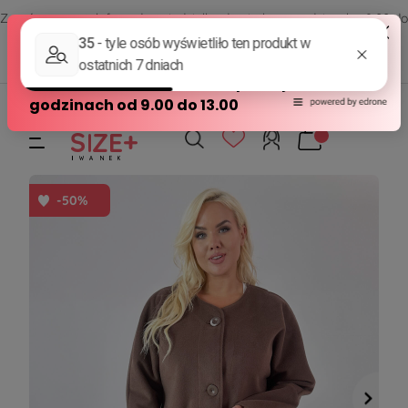
Zamów przez telefon od poniedziałku do piątku w godzinach - 8:00 do
15:00
570 390 351
sklep@modasizeplus.pl
-50%