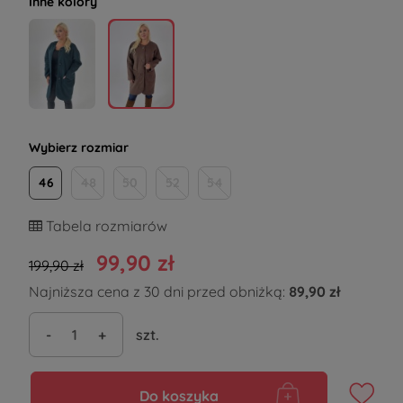
Inne kolory
Wybierz rozmiar
46
48
50
52
54
Tabela rozmiarów
99,90 zł
199,90 zł
Najniższa cena z 30 dni przed obniżką:
89,90 zł
-
+
szt.
Do koszyka