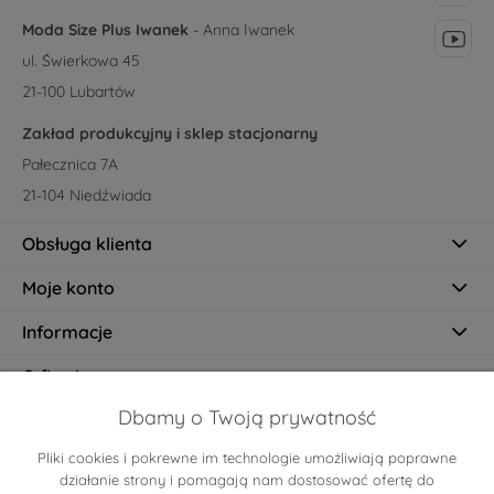
Moda Size Plus Iwanek
- Anna Iwanek
ul. Świerkowa 45
21-100 Lubartów
Zakład produkcyjny i sklep stacjonarny
Pałecznica 7A
21-104 Niedźwiada
Obsługa klienta
Moje konto
Informacje
O firmie
Dbamy o Twoją prywatność
Pliki cookies i pokrewne im technologie umożliwiają poprawne
Certyfikaty
działanie strony i pomagają nam dostosować ofertę do