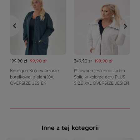
199,90 zł
99,90 zł
349,90 zł
199,90 zł
1
Kardigan Kaja w kolorze
Pikowana jesienna kurtka
butelkowej zieleni XXL
Sally w kolorze ecru PLUS
S
OVERSIZE JESIEŃ
SIZE XXL OVERSIZE JESIEŃ
Inne z tej kategorii