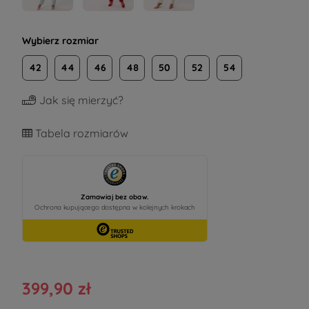
Wybierz rozmiar
42
44
46
48
50
52
54
Jak się mierzyć?
Tabela rozmiarów
399,90 zł