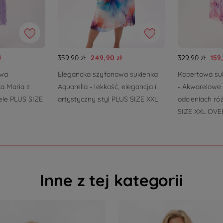
ł
359,90 zł
249,90 zł
329,90 zł
159
owa
Elegancka szyfonowa sukienka
Kopertowa suk
a Maria z
Aquarella - lekkość, elegancja i
- Akwarelowe 
ele PLUS SIZE
artystyczny styl PLUS SIZE XXL
odcieniach róż
SIZE XXL OVE
Inne z tej kategorii