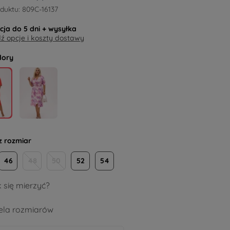
duktu:
809C-16137
acja do
5 dni
+ wysyłka
 opcje i koszty dostawy
lory
z rozmiar
46
48
50
52
54
 się mierzyć?
la rozmiarów