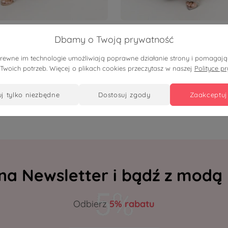
ł
379,90 zł
Dbamy o Twoją prywatność
a kimonowa Moon Shine z
Sukienka maxi kopertowa Si
pokrewne im technologie umożliwiają poprawne działanie strony i pomaga
m na wesele i eleganckie
Glam z połyskiem na wesele,
 Twoich potrzeb. Więcej o plikach cookies przeczytasz w naszej
Polityce p
ia PLUS SIZE OVERSIZE LATO
eleganckie przyjęcia PLUS S
OVERSIZE LATO
uj tylko niezbędne
dostosuj zgody
zaakceptuj
 na Newsletter i bądź z modą
Odbierz
5% rabatu