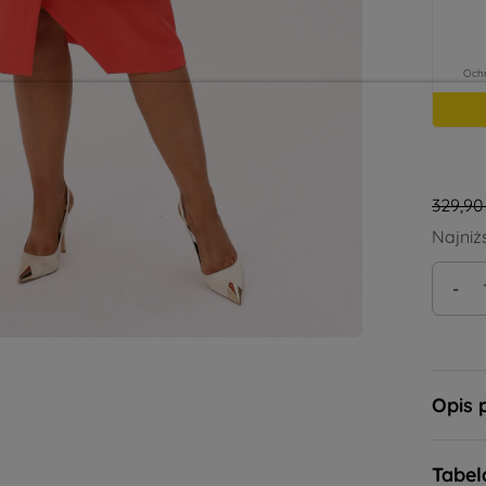
329,90 
Najniż
-
Opis 
Tabel