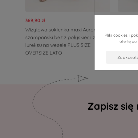
369,90 zł
379,90 z
Wizytowa sukienka maxi Aurora
Sukienk
Pliki cookies i 
szampański beż z połyskiem z
połyskie
ofertę do
lureksu na wesele PLUS SIZE
przyjęc
OVERSIZE LATO
zaakcept
Zapisz się