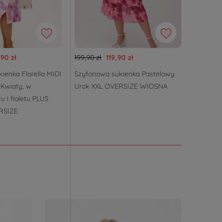
,90 zł
199,90 zł
119,90 zł
345,00 z
ienka Florella MIDI
Szyfonowa sukienka Pastelowy
Eleganck
Kwiaty, w
Urok XXL OVERSIZE WIOSNA
sukienk
u i fioletu PLUS
dołem P
RSIZE
JESIEŃ