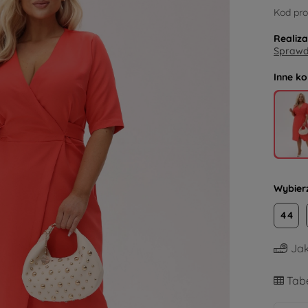
Kod pro
Realiz
Sprawdź
Inne ko
Wybier
44
Jak
Tabe