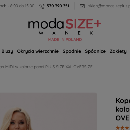
ch - 8:00 do 15:00
570 390 351
sklep@modasizeplus.p
MADE IN POLAND
Bluzy
Okrycia wierzchnie
Spodnie
Spódnice
Żakiety
ah MIDI w kolorze papai PLUS SIZE XXL OVERSIZE
Kop
kolo
OVE