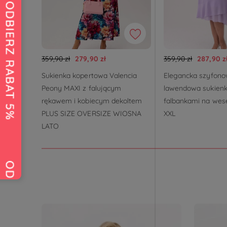
359,90 zł
279,90 zł
359,90 zł
287,90 z
Sukienka kopertowa Valencia
Elegancka szyfon
Peony MAXI z falującym
lawendowa sukienk
rękawem i kobiecym dekoltem
falbankami na wes
PLUS SIZE OVERSIZE WIOSNA
XXL
LATO