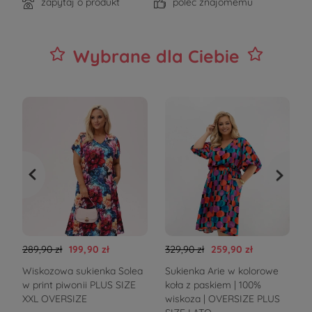
zapytaj o produkt
poleć znajomemu
Wybrane dla Ciebie
289,90 zł
199,90 zł
329,90 zł
259,90 zł
1
Wiskozowa sukienka Solea
Sukienka Arie w kolorowe
E
w print piwonii PLUS SIZE
koła z paskiem | 100%
B
XXL OVERSIZE
wiskoza | OVERSIZE PLUS
k