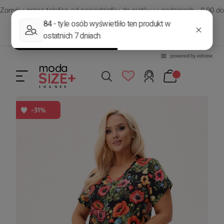
Zamów przez telefon od poniedziałku do piątku w godzinach - 8:00 do
15:00
570 390 351
sklep@modasizeplus.pl
-31%