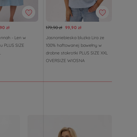
,90 zł
179,90 zł
99,90 zł
349,90 zł
annah - Len w
Jasnoniebieska bluzka Lira ze
Eleganck
itu PLUS SIZE
100% haftowanej bawełny w
wesele w
L
drobne stokrotki PLUS SIZE XXL
PLUS SI
OVERSIZE WIOSNA