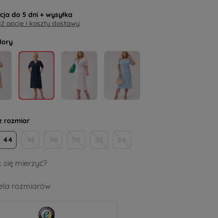
acja do
5 dni
+ wysyłka
 opcje i koszty dostawy
lory
z rozmiar
44
46
48
50
52
54
 się mierzyć?
la rozmiarów