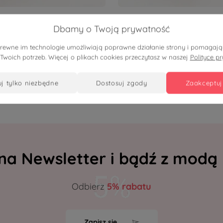
ł
379,90 zł
Dbamy o Twoją prywatność
a kimonowa Moon Shine z
Sukienka maxi kopertowa Si
m na wesele i eleganckie
Glam z połyskiem na wesele,
pokrewne im technologie umożliwiają poprawne działanie strony i pomaga
 Twoich potrzeb. Więcej o plikach cookies przeczytasz w naszej
Polityce p
ia PLUS SIZE OVERSIZE LATO
eleganckie przyjęcia PLUS S
OVERSIZE LATO
uj tylko niezbędne
dostosuj zgody
zaakceptuj
 na Newsletter i bądź z modą
Odbierz
5% rabatu
Zapisz się