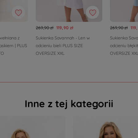
269,90 zł
119,90 zł
269,90 zł
119
wełniana z
Sukienka Savannah - Len w
Sukienka Sav
askiem | PLUS
odcieniu bieli PLUS SIZE
odcieniu błęk
TO
OVERSIZE XXL
OVERSIZE XX
Inne z tej kategorii