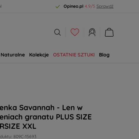
l
Opineo.pl
4.9/5
Sprawdź
Naturalne
Kolekcje
OSTATNIE SZTUKI
Blog
SALE
ienka Savannah - Len w
eniach granatu PLUS SIZE
RSIZE XXL
duktu:
809C-15693