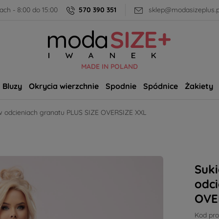
ch - 8:00 do 15:00
570 390 351
sklep@modasizeplus.p
MADE IN POLAND
Bluzy
Okrycia wierzchnie
Spodnie
Spódnice
Żakiety
w odcieniach granatu PLUS SIZE OVERSIZE XXL
Suk
odci
OVE
Kod pro