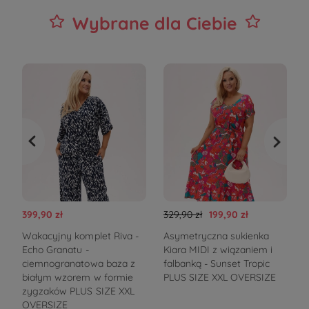
Wybrane dla Ciebie
399,90 zł
329,90 zł
199,90 zł
1
Wakacyjny komplet Riva -
Asymetryczna sukienka
Echo Granatu -
Kiara MIDI z wiązaniem i
m
ciemnogranatowa baza z
falbanką - Sunset Tropic
białym wzorem w formie
PLUS SIZE XXL OVERSIZE
zygzaków PLUS SIZE XXL
OVERSIZE