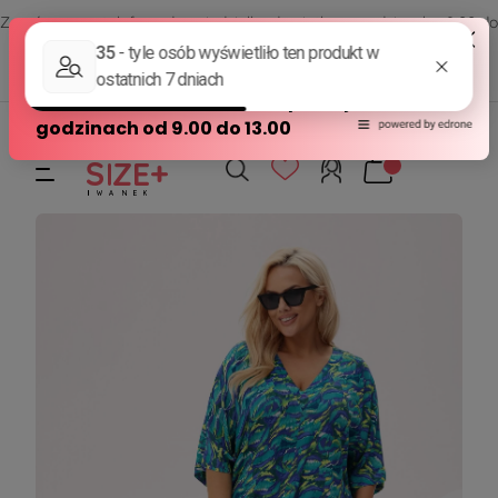
Zamów przez telefon od poniedziałku do piątku w godzinach - 8:00 do
15:00
570 390 351
sklep@modasizeplus.pl