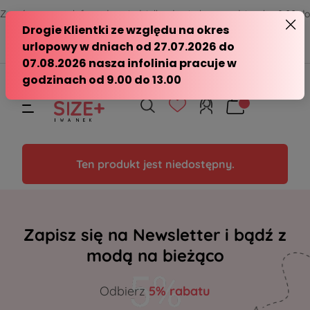
Zamów przez telefon od poniedziałku do piątku w godzinach - 8:00 do
15:00
570 390 351
sklep@modasizeplus.pl
Ten produkt jest niedostępny.
Zapisz się na Newsletter i bądź z
modą na bieżąco
Odbierz
5% rabatu