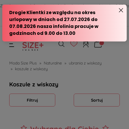
Zamów przez telefon od poniedziałku do piątku w godzinach - 8:00 do
15:00
570 390 351
sklep@modasizeplus.pl
Moda Size Plus
»
Naturalne
»
ubrania z wiskozy
»
koszule z wiskozy
Koszule z wiskozy
Filtruj
Sortuj
Wybrane dla Ciebie