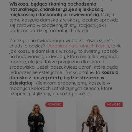
Wiskoza, będąca tkaniną pochodzenia
naturalnego, charakteryzuje się lekkością,
miękkością i doskonałą przewiewnością
. Dzięki
temu koszula damska z wiskozy idealnie sprawdzi
się zarówno w codziennych stylizacjach, jak i
podczas bardziej formalnych okazji.
Zależy Ci na świadomym wyborze również, jeśli
chodzi o odzież?
Ubrania z naturalnych tkanin
, takie
jak koszule damskie z wiskozy, to świetny sposób
na budowanie garderoby, która nie tylko wygląda
modnie, ale jest także przyjazna dla skóry i
środowiska. Jeżeli poszukujesz ubrań, które będą
jednocześnie estetyczne i funkcjonalne, to
koszula
damska z naszej oferty będzie strzałem w
dziesiątkę
. Klientkom proponujemy koszule w
modnych kolorach i atrakcyjnych cenach, które
uzupełnią stylizację na każdą okazję!
NOWOŚĆ
NOWOŚĆ