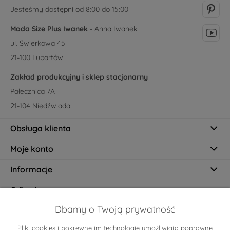
Jesteśmy dostępni od 8:00 do 15:00
Moda Size Plus Iwanek
- Anna Iwanek
ul. Świerkowa 45
21-100 Lubartów
Zakład produkcyjny i sklep stacjonarny
Pałecznica 7A
21-104 Niedźwiada
Obsługa klienta
Moje konto
Informacje
O firmie
Dbamy o Twoją prywatność
Pliki cookies i pokrewne im technologie umożliwiają poprawne