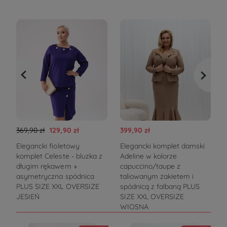
369,90 zł
129,90 zł
399,90 zł
3
Elegancki fioletowy
Elegancki komplet damski
K
komplet Celeste - bluzka z
Adeline w kolorze
s
długim rękawem +
capuccino/taupe z
asymetryczna spódnica
taliowanym żakietem i
PLUS SIZE XXL OVERSIZE
spódnicą z falbaną PLUS
JESIEŃ
SIZE XXL OVERSIZE
WIOSNA