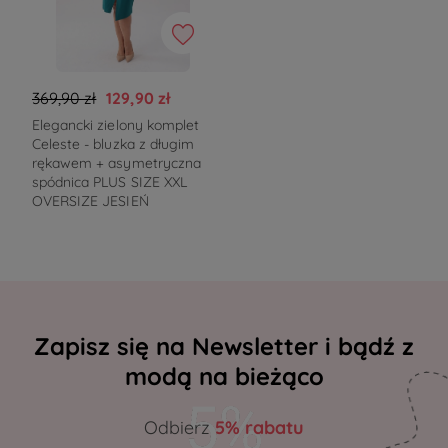
369,90 zł
129,90 zł
Elegancki zielony komplet
Celeste - bluzka z długim
rękawem + asymetryczna
spódnica PLUS SIZE XXL
OVERSIZE JESIEŃ
Zapisz się na Newsletter i bądź z
modą na bieżąco
Odbierz
5% rabatu