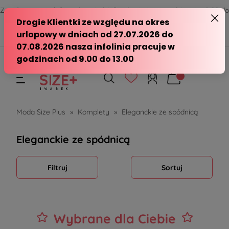
Zamów przez telefon od poniedziałku do piątku w godzinach - 8:00 do
15:00
570 390 351
sklep@modasizeplus.pl
Moda Size Plus
»
Komplety
»
Eleganckie ze spódnicą
Eleganckie ze spódnicą
Filtruj
Sortuj
Wybrane dla Ciebie