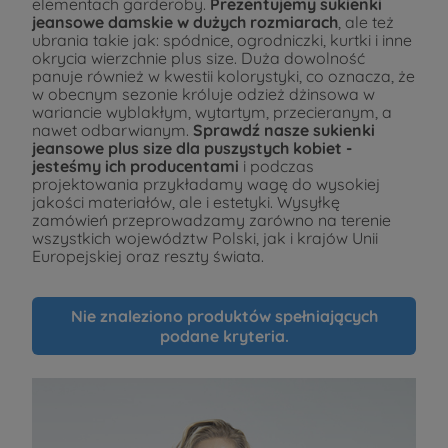
elementach garderoby.
Prezentujemy sukienki
jeansowe damskie w dużych rozmiarach
, ale też
ubrania takie jak: spódnice, ogrodniczki, kurtki i inne
okrycia wierzchnie plus size. Duża dowolność
panuje również w kwestii kolorystyki, co oznacza, że
w obecnym sezonie króluje odzież dżinsowa w
wariancie wyblakłym, wytartym, przecieranym, a
nawet odbarwianym.
Sprawdź nasze sukienki
jeansowe plus size dla puszystych kobiet -
jesteśmy ich producentami
i podczas
projektowania przykładamy wagę do wysokiej
jakości materiałów, ale i estetyki. Wysyłkę
zamówień przeprowadzamy zarówno na terenie
wszystkich województw Polski, jak i krajów Unii
Europejskiej oraz reszty świata.
Nie znaleziono produktów spełniających
podane kryteria.