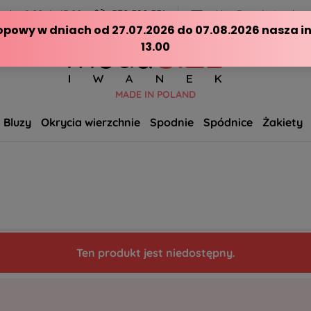
ch - 8:00 do 15:00
570 390 351
sklep@modasizeplus.p
MADE IN POLAND
Bluzy
Okrycia wierzchnie
Spodnie
Spódnice
Żakiety
Ten produkt jest niedostępny.