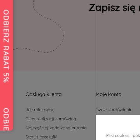
Zapisz się
Obsługa klienta
Moje konto
Jak mierzymy
Twoje zamówienia
Czas realizacji zamówień
Ustawienia konta
Najczęściej zadawane pytania
Przechowalnia
Pliki cookies i 
Status przesyłki