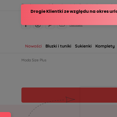
Zamów przez telefon od poniedziałku do piątku w godzina
Kontakt
Nowości
Bluzki i tuniki
Sukienki
Komplety
Moda Size Plus