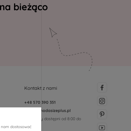
 na bieżąco
Kontakt z nami
+48 570 390 351
sklep@modasizeplus.pl
Jesteśmy dostępni od 8:00 do
15:00
ją nam dostosować