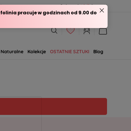
l
Opineo.pl
4.9/5
Sprawdź
Naturalne
Kolekcje
OSTATNIE SZTUKI
Blog
SALE