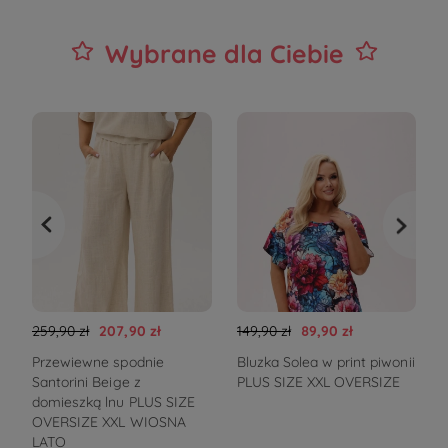
Wybrane dla Ciebie
259,90 zł
207,90 zł
149,90 zł
89,90 zł
1
Przewiewne spodnie
Bluzka Solea w print piwonii
S
Santorini Beige z
PLUS SIZE XXL OVERSIZE
domieszką lnu PLUS SIZE
g
OVERSIZE XXL WIOSNA
LATO