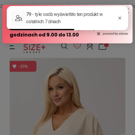
Zamów przez telefon od poniedziałku do piątku w godzinach - 8:00 do
15:00
570 390 351
sklep@modasizeplus.pl
-21%