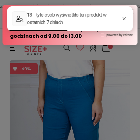
Zamów przez telefon od poniedziałku do piątku w godzinach - 8:00 do
15:00
570 390 351
sklep@modasizeplus.pl
-40%