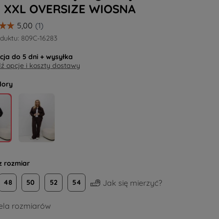
E XXL OVERSIZE WIOSNA
duktu:
809C-16283
acja do
5 dni
+ wysyłka
 opcje i koszty dostawy
lory
z rozmiar
Jak się mierzyć?
48
50
52
54
la rozmiarów