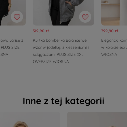
319,90 zł
399,90 zł
towa Larise z
Kurtka bomberka Balance we
Elegancki kom
i PLUS SIZE
wzór w jodełkę, z kieszeniami i
w kolorze ecr
OSNA
ściągaczami PLUS SIZE XXL
WIOSNA
OVERSIZE WIOSNA
Inne z tej kategorii