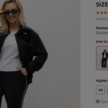
SIZ
Kod pro
Realiz
Sprawdź
Inne ko
Wybier
46
Tabe