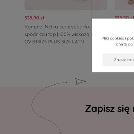
329,90 zł
339,90 zł
Komplet Nelka ecru: spodnio-
Eleganc
spódnica i top | 100% wiskoza |
połyskują
Pliki cookies i 
OVERSIZE PLUS SIZE LATO
spodnie 
ofertę do
OVERSIZ
zaakcept
Zapisz się