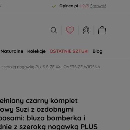
l
Opineo.pl
4.9/5
Sprawdź
Naturalne
Kolekcje
OSTATNIE SZTUKI
Blog
SALE
e z szeroką nogawką PLUS SIZE XXL OVERSIZE WIOSNA
ełniany czarny komplet
sowy Suzi z ozdobnymi
pasami: bluza bomberka i
dnie z szeroką nogawką PLUS