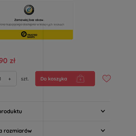
90 zł
+
szt.
Do koszyka
produktu
a rozmiarów