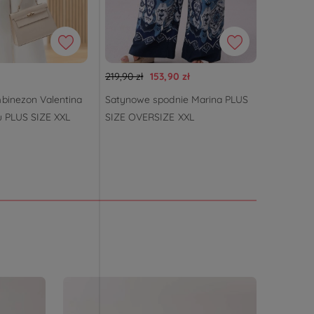
219,90 zł
153,90 zł
339,90 z
binezon Valentina
Satynowe spodnie Marina PLUS
Eleganck
u PLUS SIZE XXL
SIZE OVERSIZE XXL
połyskują
szerokie
SIZE OV
WESELE