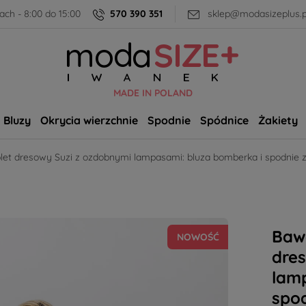
ch - 8:00 do 15:00
570 390 351
sklep@modasizeplus.p
MADE IN POLAND
Bluzy
Okrycia wierzchnie
Spodnie
Spódnice
Żakiety
let dresowy Suzi z ozdobnymi lampasami: bluza bomberka i spodni
Baw
NOWOŚĆ
dre
lam
spo