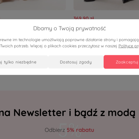
369,90 zł
ki komplet damski
Czarny komplet bambusow
Dbamy o Twoją prywatność
cy Asteria: top i szerokie
Marlene | Spodnie z asymet
pokrewne im technologie umożliwiają poprawne działanie strony i pomaga
z lurexu | PLUS SIZE
tuniką PLUS SIZE XXL OVER
 Twoich potrzeb. Więcej o plikach cookies przeczytasz w naszej
Polityce p
E LATO NA WESELE
WIOSNA LATO
uj tylko niezbędne
dostosuj zgody
zaakceptuj
 na Newsletter i bądź z modą
Odbierz
5% rabatu