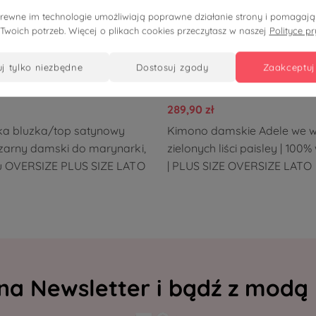
pokrewne im technologie umożliwiają poprawne działanie strony i pomaga
 Twoich potrzeb. Więcej o plikach cookies przeczytasz w naszej
Polityce p
uj tylko niezbędne
dostosuj zgody
zaakceptuj
289,90 zł
ka bluzka/top satynowy
Kimono damskie Adele we 
zarny damski do marynarki,
zielonych liści paisley | 100
ru OVERSIZE PLUS SIZE LATO
| PLUS SIZE OVERSIZE LATO
 na Newsletter i bądź z modą