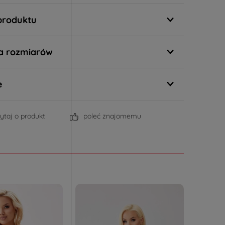
produktu
a rozmiarów
e
ytaj o produkt
poleć znajomemu