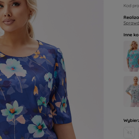
Kod pro
Realiz
Sprawdź
Inne ko
Wybier
42