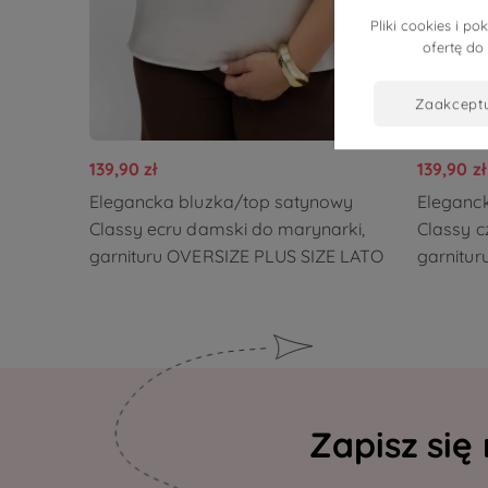
Pliki cookies i 
ofertę do
zaakcept
139,90 zł
139,90 zł
Elegancka bluzka/top satynowy
Eleganc
Classy ecru damski do marynarki,
Classy c
garnituru OVERSIZE PLUS SIZE LATO
garnitu
Zapisz się