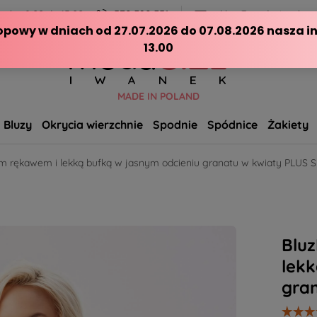
ch - 8:00 do 15:00
570 390 351
sklep@modasizeplus.p
MADE IN POLAND
Bluzy
Okrycia wierzchnie
Spodnie
Spódnice
Żakiety
kim rękawem i lekką bufką w jasnym odcieniu granatu w kwiaty PLUS S
Bluz
lekk
gra