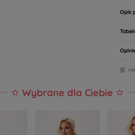
Opis 
Tabel
Opini
zap
Wybrane dla Ciebie