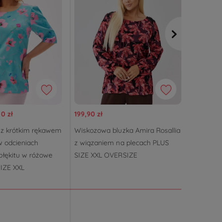
0 zł
199,90 zł
249,90 z
 z krótkim rękawem
Wiskozowa bluzka Amira Rosallia
Eleganck
w odcieniach
z wiązaniem na plecach PLUS
długości
błękitu w różowe
SIZE XXL OVERSIZE
OVERSIZ
IZE XXL