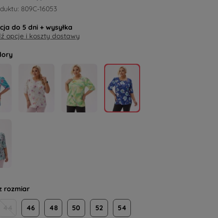
duktu:
809C-16053
acja do
5 dni
+ wysyłka
 opcje i koszty dostawy
lory
z rozmiar
44
46
48
50
52
54