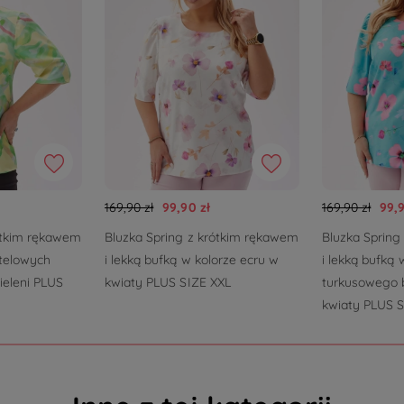
169,90 zł
99,90 zł
169,90 zł
99,9
ótkim rękawem
Bluzka Spring z krótkim rękawem
Bluzka Spring
stelowych
i lekką bufką w kolorze ecru w
i lekką bufką 
zieleni PLUS
kwiaty PLUS SIZE XXL
turkusowego 
kwiaty PLUS S