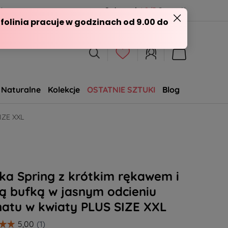
l
Opineo.pl
4.9/5
Sprawdź
Naturalne
Kolekcje
OSTATNIE SZTUKI
Blog
SALE
IZE XXL
ka Spring z krótkim rękawem i
ą bufką w jasnym odcieniu
natu w kwiaty PLUS SIZE XXL