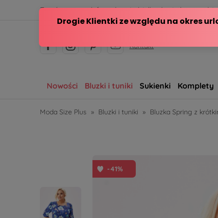
Zamów przez telefon od poniedziałku do piątku w godzina
Kontakt
Nowości
Bluzki i tuniki
Sukienki
Komplety
Moda Size Plus
»
Bluzki i tuniki
»
Bluzka Spring z krót
-41%