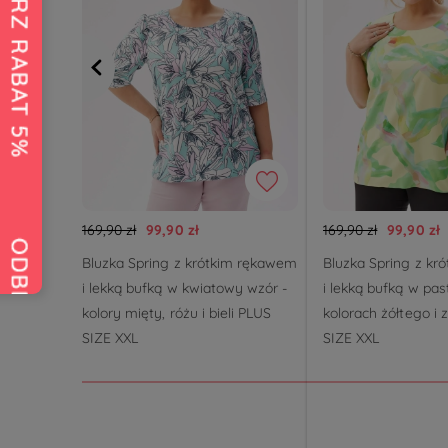
169,90 zł
99,90 zł
169,90 zł
99,90 zł
Bluzka Spring z krótkim rękawem
Bluzka Spring z kr
i lekką bufką w kwiatowy wzór -
i lekką bufką w pa
kolory mięty, różu i bieli PLUS
kolorach żółtego i 
SIZE XXL
SIZE XXL