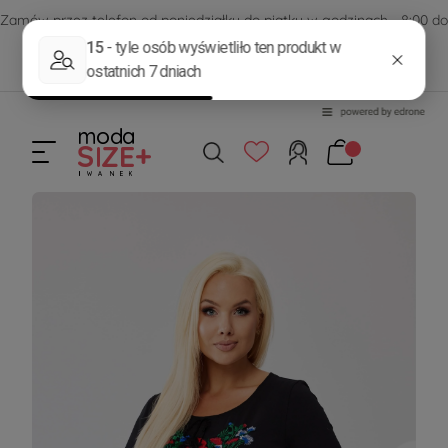
Zamów przez telefon od poniedziałku do piątku w godzinach - 8:00 do
15:00
570 390 351
sklep@modasizeplus.pl