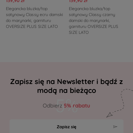
139,90 zł
139,90 zł
Elegancka bluzka/top
Elegancka bluzka/top
satynowy Classy ecru damski
satynowy Classy czarny
do marynarki, garnituru
damski do marynarki,
OVERSIZE PLUS SIZE LATO
garnituru OVERSIZE PLUS
SIZE LATO
Zapisz się na Newsletter i bądź z
modą na bieżąco
Odbierz
5% rabatu
Zapisz się