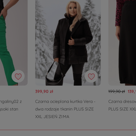
399,90 zł
199,90 zł
139,
ngaliny02 z
Czarna ocieplona kurtka Vera -
Czarna dreso
soki stan
dwa rodzaje tkanin PLUS SIZE
PLUS SIZE XX
XXL JESIEŃ ZIMA