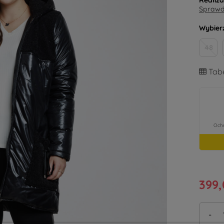
Realiz
Sprawdź
Wybier
48
Tabe
399,
-