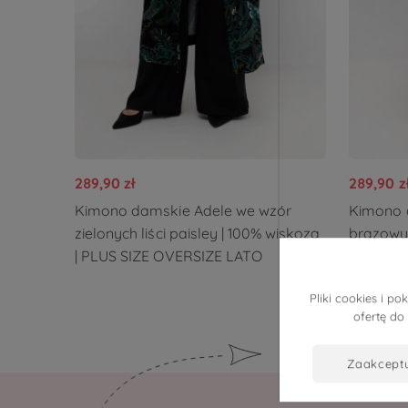
289,90 zł
289,90 z
Kimono damskie Adele we wzór
Kimono 
zielonych liści paisley | 100% wiskoza
brązowyc
| PLUS SIZE OVERSIZE LATO
PLUS SI
Pliki cookies i 
ofertę do
zaakcept