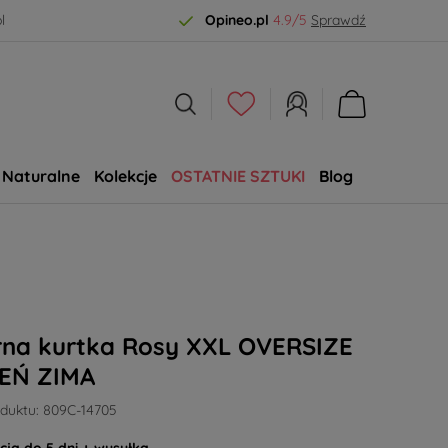
l
Opineo.pl
4.9/5
Sprawdź
Naturalne
Kolekcje
OSTATNIE SZTUKI
Blog
SALE
rna kurtka Rosy XXL OVERSIZE
IEŃ ZIMA
duktu:
809C-14705