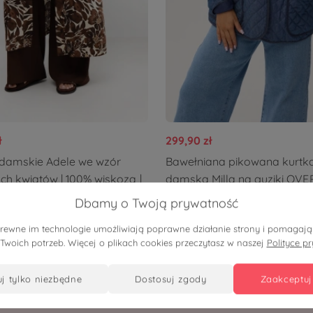
ł
299,90 zł
damskie Adele we wzór
Bawełniana pikowana kurtk
h kwiatów | 100% wiskoza |
damska Milla na guziki OVE
ZE OVERSIZE LATO
PLUS SIZE XXL WIOSNA LAT
Dbamy o Twoją prywatność
pokrewne im technologie umożliwiają poprawne działanie strony i pomaga
 Twoich potrzeb. Więcej o plikach cookies przeczytasz w naszej
Polityce p
uj tylko niezbędne
dostosuj zgody
zaakceptuj