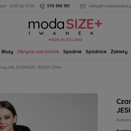
ch - 8:00 do 15:00
570 390 351
sklep@modasizeplus.p
MADE IN POLAND
Bluzy
Okrycia wierzchnie
Spodnie
Spódnice
Żakiety
Rosy XXL OVERSIZE JESIEŃ ZIMA
Cza
JES
Kod pro