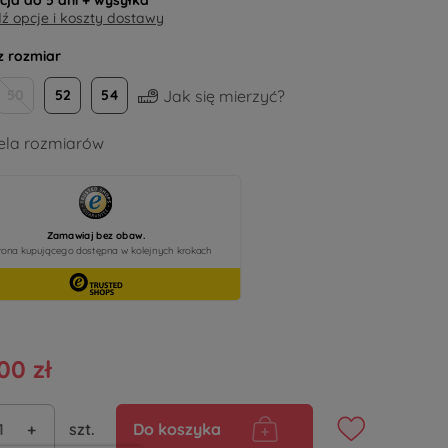
acja do
5 dni
+ wysyłka
 opcje i koszty dostawy
z rozmiar
Jak się mierzyć?
50
52
54
la rozmiarów
00 zł
+
szt.
Do koszyka