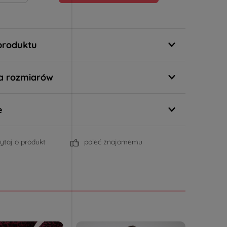
produktu
a rozmiarów
e
ytaj o produkt
poleć znajomemu