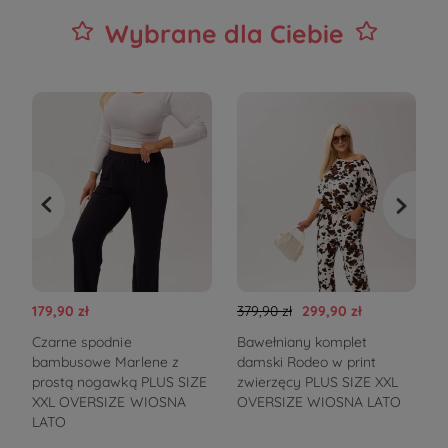
Wybrane dla Ciebie
179,90 zł
379,90 zł
299,90 zł
2
Czarne spodnie
Bawełniany komplet
bambusowe Marlene z
damski Rodeo w print
prostą nogawką PLUS SIZE
zwierzęcy PLUS SIZE XXL
w
XXL OVERSIZE WIOSNA
OVERSIZE WIOSNA LATO
LATO