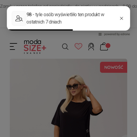
Zamów przez telefon od poniedziałku do piątku w godzinach - 8:00 do
15:00
570 390 351
sklep@modasizeplus.pl
NOWOŚĆ