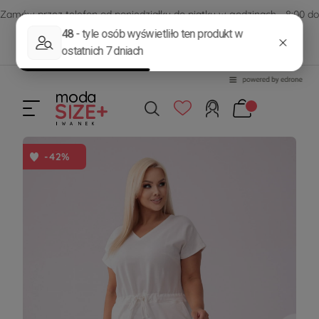
Zamów przez telefon od poniedziałku do piątku w godzinach - 8:00 do
15:00
570 390 351
sklep@modasizeplus.pl
-42%