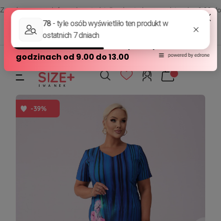
Zamów przez telefon od poniedziałku do piątku w godzinach - 8:00 do
15:00
570 390 351
sklep@modasizeplus.pl
-39%