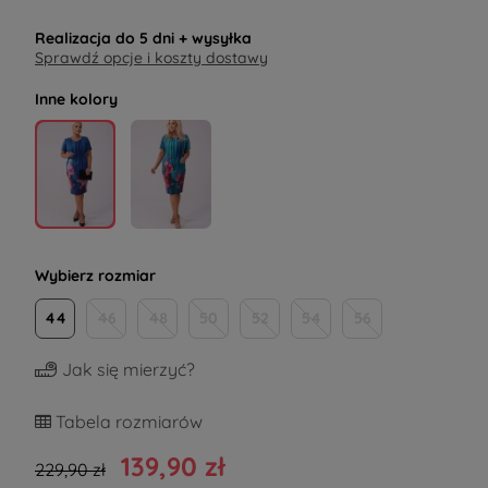
Realizacja do
5 dni
+ wysyłka
Sprawdź opcje i koszty dostawy
Inne kolory
Wybierz rozmiar
44
46
48
50
52
54
56
Jak się mierzyć?
Tabela rozmiarów
139,90 zł
229,90 zł