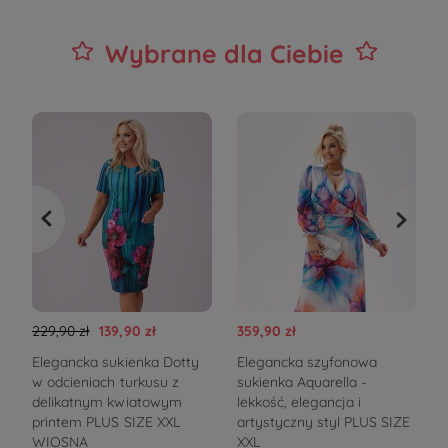
Wybrane dla Ciebie
229,90 zł
139,90 zł
359,90 zł
3
Elegancka sukienka Dotty
Elegancka szyfonowa
S
w odcieniach turkusu z
sukienka Aquarella -
b
delikatnym kwiatowym
lekkość, elegancja i
printem PLUS SIZE XXL
artystyczny styl PLUS SIZE
k
WIOSNA
XXL