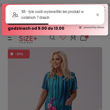
Zamów przez telefon od poniedziałku do piątku w godzinach - 8:00 do
15:00
570 390 351
sklep@modasizeplus.pl
-39%