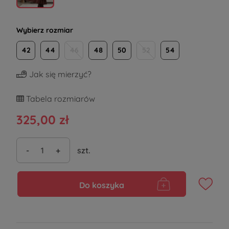
Wybierz rozmiar
42
44
46
48
50
52
54
Jak się mierzyć?
Tabela rozmiarów
325,00 zł
-
+
szt.
Do koszyka