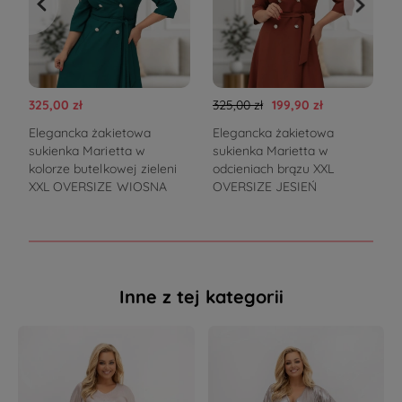
325,00 zł
325,00 zł
199,90 zł
3
Elegancka żakietowa
Elegancka żakietowa
sukienka Marietta w
sukienka Marietta w
ż
kolorze butelkowej zieleni
odcieniach brązu XXL
XXL OVERSIZE WIOSNA
OVERSIZE JESIEŃ
Inne z tej kategorii