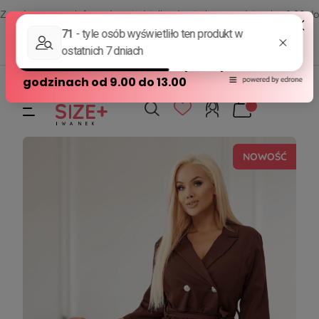
Zamów przez telefon od poniedziałku do piątku w godzinach - 8:00 do
15:00
570 390 351
sklep@modasizeplus.pl
NOWOŚĆ