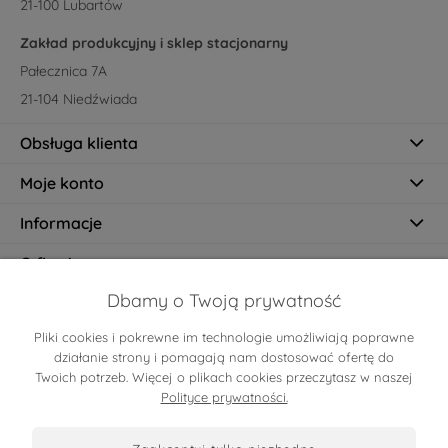
21-100 Lubartów
Zakład produkcyjny i sklep stacjonarny
Pałecznica 7A
21-104 Niedźwiada
Obsługa klienta
Moje konto
Informacje
O firmie
Dbamy o Twoją prywatność
Pliki cookies i pokrewne im technologie umożliwiają poprawne
Certyfikaty
działanie strony i pomagają nam dostosować ofertę do
Twoich potrzeb. Więcej o plikach cookies przeczytasz w naszej
Polityce prywatności.