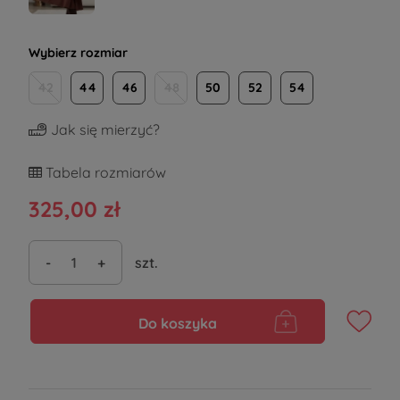
Wybierz rozmiar
42
44
46
48
50
52
54
Jak się mierzyć?
Tabela rozmiarów
325,00 zł
-
+
szt.
Do koszyka