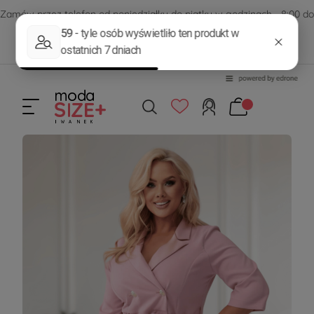
Zamów przez telefon od poniedziałku do piątku w godzinach - 8:00 do
15:00
570 390 351
sklep@modasizeplus.pl