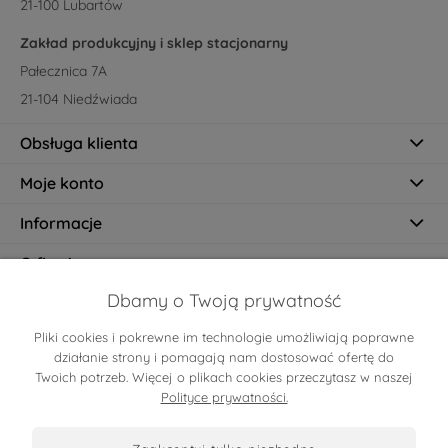
21-100 Lubartów
Zakład produkcyjny i sklep stacjonarny
Pałecznica 7A
21-104 Niedźwiada
Obsługa klienta
Moje konto
Informacje
O firmie
Dbamy o Twoją prywatność
Pliki cookies i pokrewne im technologie umożliwiają poprawne
Certyfikaty
działanie strony i pomagają nam dostosować ofertę do
Twoich potrzeb. Więcej o plikach cookies przeczytasz w naszej
Polityce prywatności.