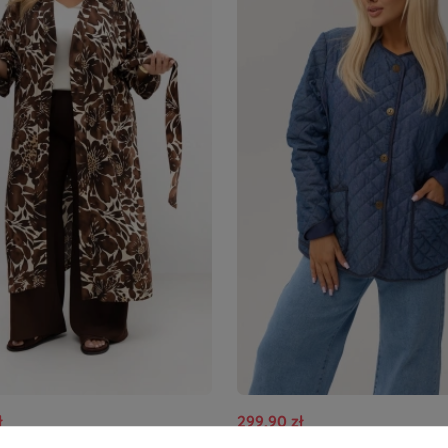
ł
299,90 zł