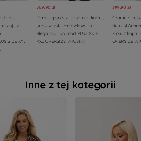
559,90 zł
389,90 zł
z damski
Damski płaszcz Isabella z tkaniny
Czarny przejś
m kroju z
bukla w kolorze oliwkowym -
damski Arlen
e
elegancja i komfort PLUS SIZE
kroju z kaptu
LUS SIZE XXL
XXL OVERSIZE WIOSNA
OVERSIZE W
A
Inne z tej kategorii