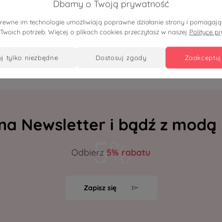
damskie Adele we wzór
Bawełniana pikowana kurtk
Dbamy o Twoją prywatność
h kwiatów | 100% wiskoza |
damska Milla na guziki OVE
pokrewne im technologie umożliwiają poprawne działanie strony i pomaga
ZE OVERSIZE LATO
PLUS SIZE XXL WIOSNA LAT
 Twoich potrzeb. Więcej o plikach cookies przeczytasz w naszej
Polityce p
uj tylko niezbędne
dostosuj zgody
zaakceptuj
 na Newsletter i bądź z modą
Odbierz
5% rabatu
Zapisz się