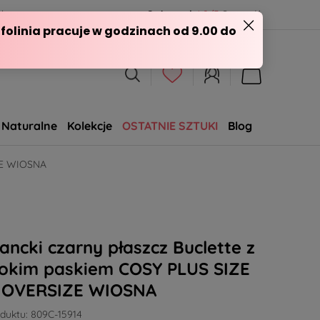
l
Opineo.pl
4.9/5
Sprawdź
Naturalne
Kolekcje
OSTATNIE SZTUKI
Blog
SALE
IZE WIOSNA
ancki czarny płaszcz Buclette z
rokim paskiem COSY PLUS SIZE
 OVERSIZE WIOSNA
duktu:
809C-15914