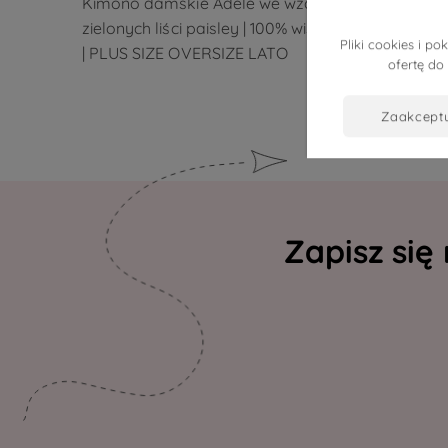
Kimono damskie Adele we wzór
Kimono 
zielonych liści paisley | 100% wiskoza
brązowyc
Pliki cookies i 
| PLUS SIZE OVERSIZE LATO
PLUS SI
ofertę do
zaakcept
Zapisz się