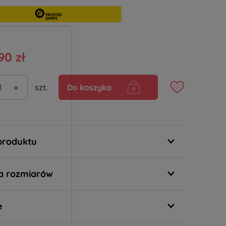
90 zł
+
szt.
Do koszyka
produktu
a rozmiarów
e