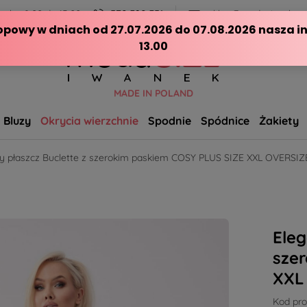
ch - 8:00 do 15:00
570 390 351
sklep@modasizeplus.p
MADE IN POLAND
Bluzy
Okrycia wierzchnie
Spodnie
Spódnice
Żakiety
ny płaszcz Buclette z szerokim paskiem COSY PLUS SIZE XXL OVERS
Eleg
sze
XXL
Kod pro