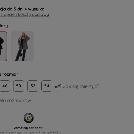
acja do
5 dni
+ wysyłka
 opcje i koszty dostawy
lory
z rozmiar
Jak się mierzyć?
48
50
52
54
la rozmiarów