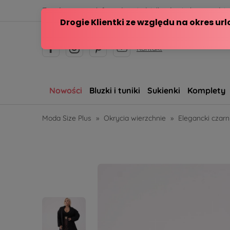
Zamów przez telefon od poniedziałku do piątku w godzina
Kontakt
Nowości
Bluzki i tuniki
Sukienki
Komplety
Moda Size Plus
»
Okrycia wierzchnie
»
Elegancki czar