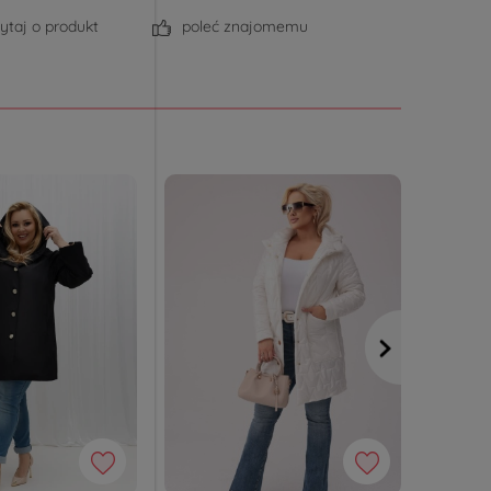
ytaj o produkt
poleć znajomemu