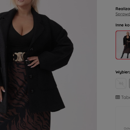
Realiz
Sprawdź
Inne ko
Wybier
46
Tabe