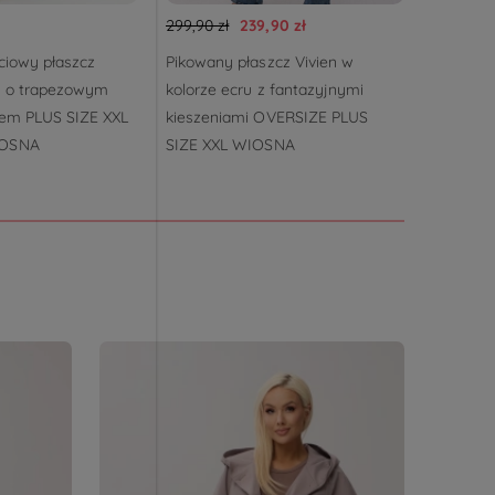
299,90 zł
239,90 zł
379,90 z
ciowy płaszcz
Pikowany płaszcz Vivien w
Pikowan
e o trapezowym
kolorze ecru z fantazyjnymi
kurtka M
rem PLUS SIZE XXL
kieszeniami OVERSIZE PLUS
SIZE XXL
IOSNA
SIZE XXL WIOSNA