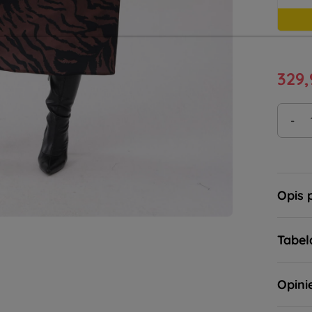
329,
-
Opis 
Tabel
Opini