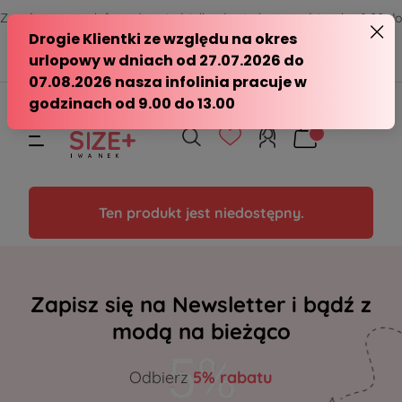
Zamów przez telefon od poniedziałku do piątku w godzinach - 8:00 do
15:00
570 390 351
sklep@modasizeplus.pl
Ten produkt jest niedostępny.
Zapisz się na Newsletter i bądź z
modą na bieżąco
Odbierz
5% rabatu