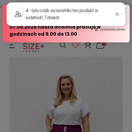
Zamów przez telefon od poniedziałku do piątku w godzinach - 8:00 do
15:00
570 390 351
sklep@modasizeplus.pl