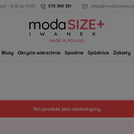
ch - 8:00 do 15:00
570 390 351
sklep@modasizeplus.p
MADE IN POLAND
Bluzy
Okrycia wierzchnie
Spodnie
Spódnice
Żakiety
Ten produkt jest niedostępny.