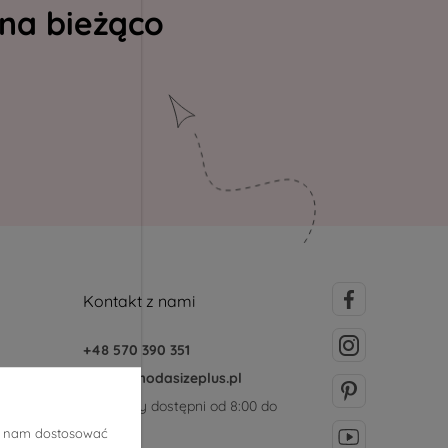
 na bieżąco
Kontakt z nami
+48 570 390 351
sklep@modasizeplus.pl
Jesteśmy dostępni od 8:00 do
15:00
ją nam dostosować