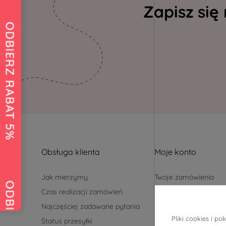
Zapisz się
Obsługa klienta
Moje konto
Jak mierzymy
Twoje zamówienia
Czas realizacji zamówień
Ustawienia konta
Najczęściej zadawane pytania
Przechowalnia
Pliki cookies i 
Status przesyłki