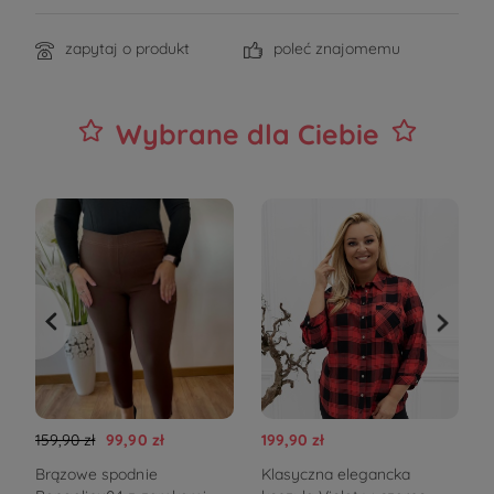
zapytaj o produkt
poleć znajomemu
Wybrane dla Ciebie
159,90 zł
99,90 zł
199,90 zł
4
Brązowe spodnie
Klasyczna elegancka
E