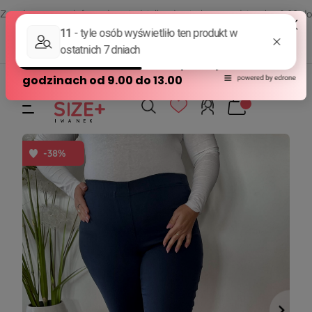
Zamów przez telefon od poniedziałku do piątku w godzinach - 8:00 do
15:00
570 390 351
sklep@modasizeplus.pl
-38%