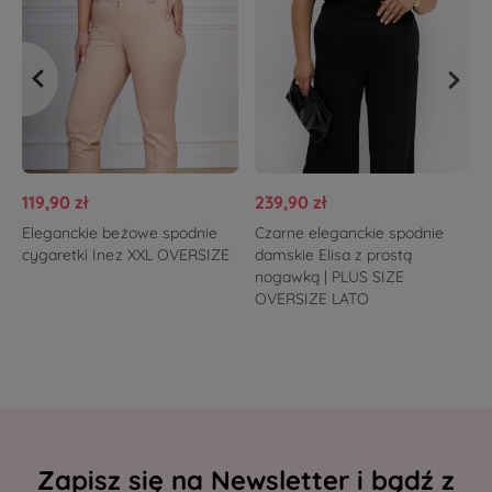
119,90 zł
239,90 zł
Eleganckie beżowe spodnie
Czarne eleganckie spodnie
cygaretki Inez XXL OVERSIZE
damskie Elisa z prostą
nogawką | PLUS SIZE
OVERSIZE LATO
Zapisz się na Newsletter i bądź z