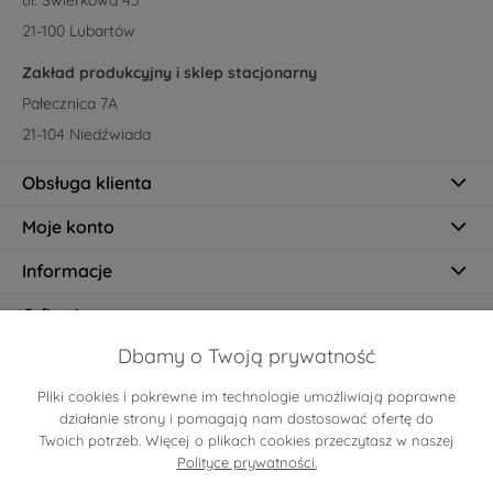
ul. Świerkowa 45
21-100 Lubartów
Zakład produkcyjny i sklep stacjonarny
Pałecznica 7A
21-104 Niedźwiada
Obsługa klienta
Moje konto
Informacje
O firmie
Dbamy o Twoją prywatność
Pliki cookies i pokrewne im technologie umożliwiają poprawne
Certyfikaty
działanie strony i pomagają nam dostosować ofertę do
Twoich potrzeb. Więcej o plikach cookies przeczytasz w naszej
Polityce prywatności.