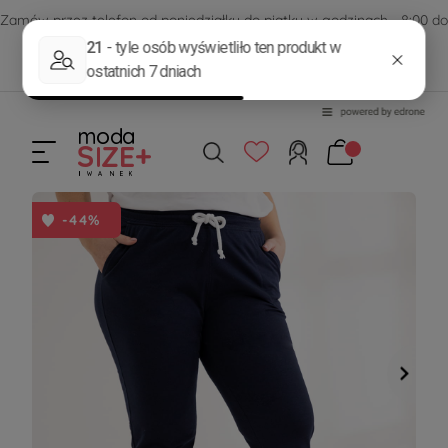
Zamów przez telefon od poniedziałku do piątku w godzinach - 8:00 do
15:00
570 390 351
sklep@modasizeplus.pl
-44%