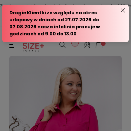
Zamów przez telefon od poniedziałku do piątku w godzinach - 8:00 do
15:00
570 390 351
sklep@modasizeplus.pl