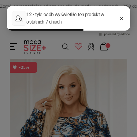
Zamów przez telefon od poniedziałku do piątku w godzinach - 8:00 do
15:00
570 390 351
sklep@modasizeplus.pl
-25%