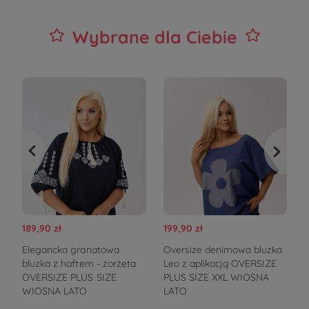
Wybrane dla Ciebie
189,90 zł
199,90 zł
1
Elegancka granatowa
Oversize denimowa bluzka
J
bluzka z haftem - żorżeta
Leo z aplikacją OVERSIZE
OVERSIZE PLUS SIZE
PLUS SIZE XXL WIOSNA
b
WIOSNA LATO
LATO