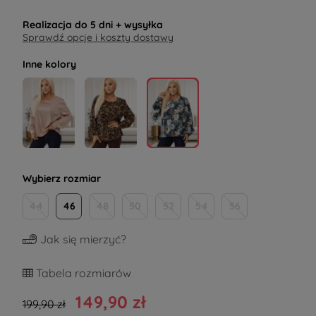
Realizacja do
5 dni
+ wysyłka
Sprawdź opcje i koszty dostawy
Inne kolory
Wybierz rozmiar
44
46
48
50
52
54
56
Jak się mierzyć?
Tabela rozmiarów
149,90 zł
199,90 zł