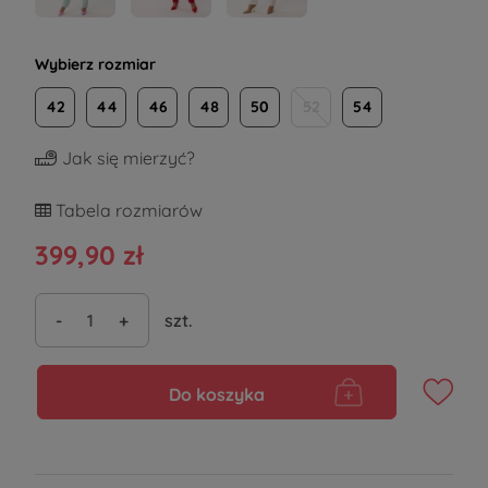
Wybierz rozmiar
42
44
46
48
50
52
54
Jak się mierzyć?
Tabela rozmiarów
399,90 zł
-
+
szt.
Do koszyka