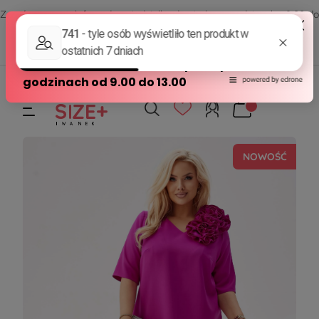
Zamów przez telefon od poniedziałku do piątku w godzinach - 8:00 do
15:00
570 390 351
sklep@modasizeplus.pl
NOWOŚĆ