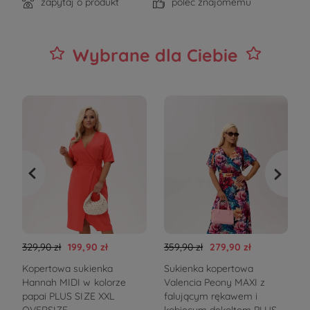
zapytaj o produkt
poleć znajomemu
Wybrane dla Ciebie
329,90 zł
199,90 zł
359,90 zł
279,90 zł
3
Kopertowa sukienka
Sukienka kopertowa
Hannah MIDI w kolorze
Valencia Peony MAXI z
b
papai PLUS SIZE XXL
falującym rękawem i
e