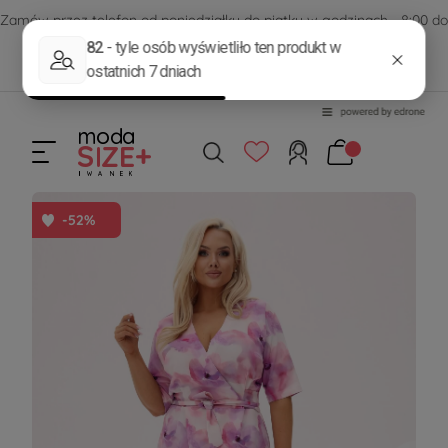
Zamów przez telefon od poniedziałku do piątku w godzinach - 8:00 do
15:00
570 390 351
sklep@modasizeplus.pl
-52%