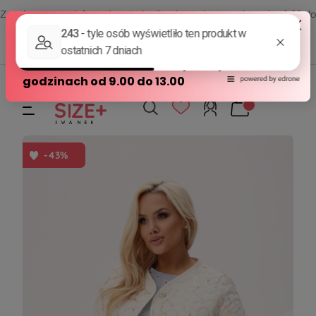
Zamów przez telefon od poniedziałku do piątku w godzinach - 8:00 do
15:00
570 390 351
sklep@modasizeplus.pl
-43%