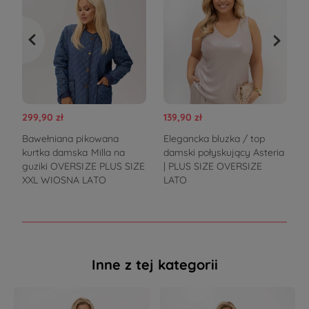
299,90 zł
139,90 zł
3
Bawełniana pikowana
Elegancka bluzka / top
P
kurtka damska Milla na
damski połyskujący Asteria
A
guziki OVERSIZE PLUS SIZE
| PLUS SIZE OVERSIZE
z
XXL WIOSNA LATO
LATO
Inne z tej kategorii