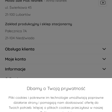
Moda Size Plus Iwanek
- Anna Iwanek
ul. Świerkowa 45
21-100 Lubartów
Zakład produkcyjny i sklep stacjonarny
Pałecznica 7A
21-104 Niedźwiada
Obsługa klienta
Moje konto
Informacje
O firmie
Dbamy o Twoją prywatność
Pliki cookies i pokrewne im technologie umożliwiają poprawne
Certyfikaty
działanie strony i pomagają nam dostosować ofertę do
Twoich potrzeb. Więcej o plikach cookies przeczytasz w naszej