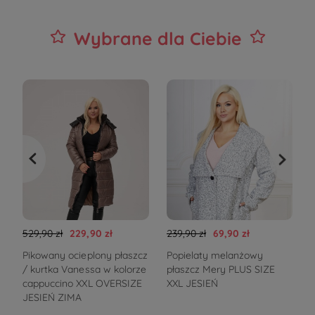
Wybrane dla Ciebie
529,90 zł
229,90 zł
239,90 zł
69,90 zł
4
Pikowany ocieplony płaszcz
Popielaty melanżowy
P
/ kurtka Vanessa w kolorze
płaszcz Mery PLUS SIZE
V
cappuccino XXL OVERSIZE
XXL JESIEŃ
JESIEŃ ZIMA