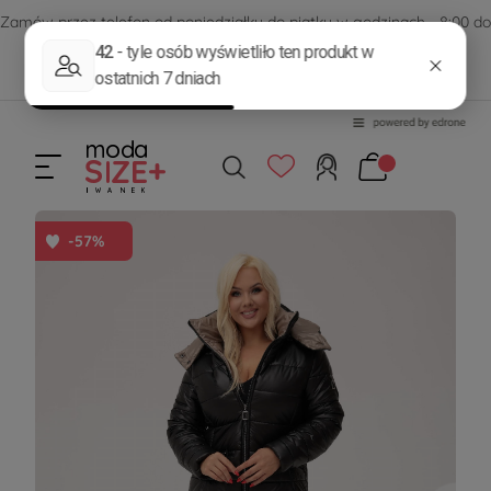
Zamów przez telefon od poniedziałku do piątku w godzinach - 8:00 do
15:00
570 390 351
sklep@modasizeplus.pl
-57%