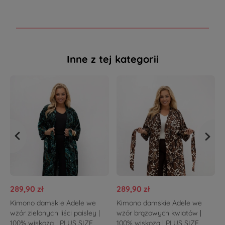
Inne z tej kategorii
289,90 zł
289,90 zł
Kimono damskie Adele we
Kimono damskie Adele we
wzór zielonych liści paisley |
wzór brązowych kwiatów |
100% wiskoza | PLUS SIZE
100% wiskoza | PLUS SIZE