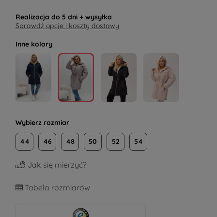
Realizacja do
5 dni
+ wysyłka
Sprawdź opcje i koszty dostawy
Inne kolory
Wybierz rozmiar
44
46
48
50
52
54
Jak się mierzyć?
Tabela rozmiarów