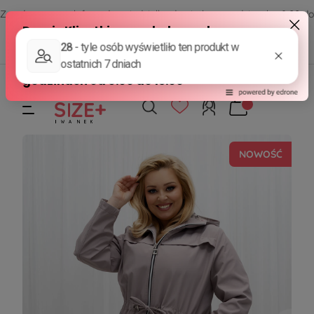
Zamów przez telefon od poniedziałku do piątku w godzinach - 8:00 do
15:00
570 390 351
sklep@modasizeplus.pl
NOWOŚĆ