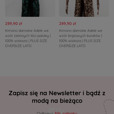
289,90 zł
289,90 zł
Kimono damskie Adele we
Kimono damskie Adele we
wzór zielonych liści paisley |
wzór brązowych kwiatów |
100% wiskoza | PLUS SIZE
100% wiskoza | PLUS SIZE
OVERSIZE LATO
OVERSIZE LATO
Zapisz się na Newsletter i bądź z
modą na bieżąco
Odbierz
5% rabatu