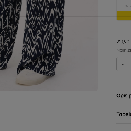
219,90 
Najniż
-
Opis 
Tabel