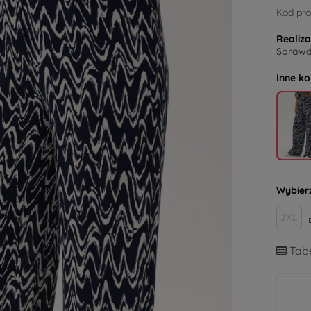
Kod pro
Realiz
Sprawdź
Inne ko
Wybier
2XL
Tabe