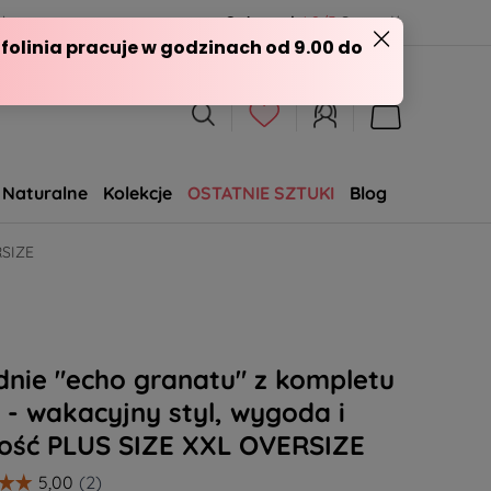
l
Opineo.pl
4.9/5
Sprawdź
Naturalne
Kolekcje
OSTATNIE SZTUKI
Blog
SALE
RSIZE
nie "echo granatu" z kompletu
 - wakacyjny styl, wygoda i
kość PLUS SIZE XXL OVERSIZE