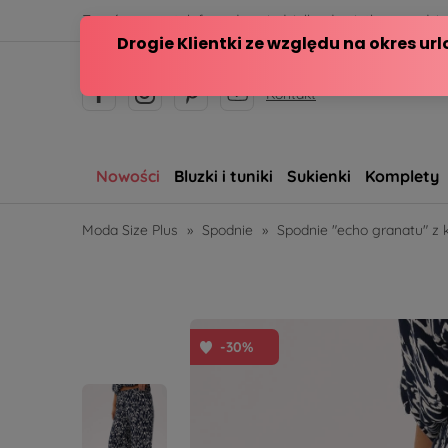
Zamów przez telefon od poniedziałku do piątku w godzina
Kontakt
Nowości
Bluzki i tuniki
Sukienki
Komplety
Moda Size Plus
»
Spodnie
»
Spodnie "echo granatu" z 
-30%