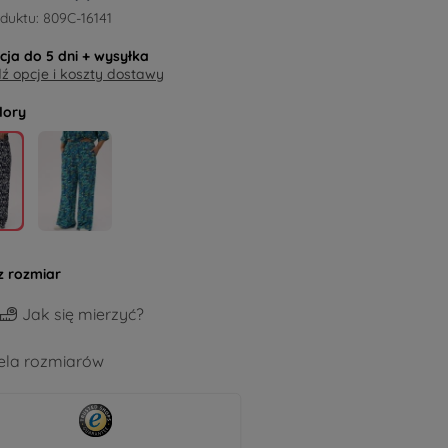
duktu:
809C-16141
acja do
5 dni
+ wysyłka
 opcje i koszty dostawy
lory
z rozmiar
Jak się mierzyć?
la rozmiarów