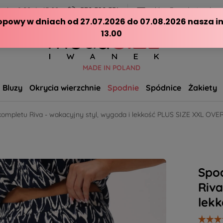
ch - 8:00 do 15:00
570 390 351
sklep@modasizeplus.p
MADE IN POLAND
Bluzy
Okrycia wierzchnie
Spodnie
Spódnice
Żakiety
kompletu Riva - wakacyjny styl, wygoda i lekkość PLUS SIZE XXL OVE
Spod
Riva
lek