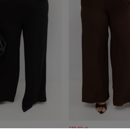
ł
239,90 zł