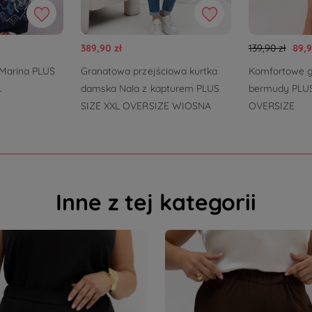
389,90 zł
139,90 zł
89,9
Marina PLUS
Granatowa przejściowa kurtka
Komfortowe g
L
damska Nala z kapturem PLUS
bermudy PLUS
SIZE XXL OVERSIZE WIOSNA
OVERSIZE
Inne z tej kategorii