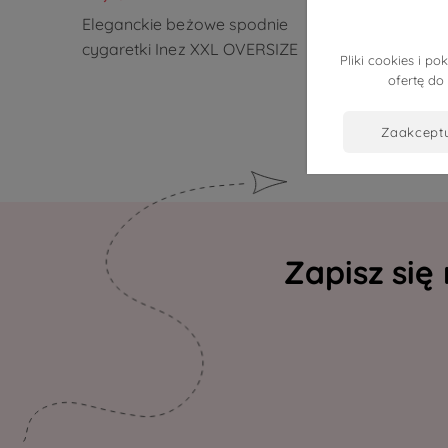
Eleganckie beżowe spodnie
Czarne 
cygaretki Inez XXL OVERSIZE
Elisa z 
Pliki cookies i 
OVERSIZ
ofertę do
zaakcept
Zapisz się