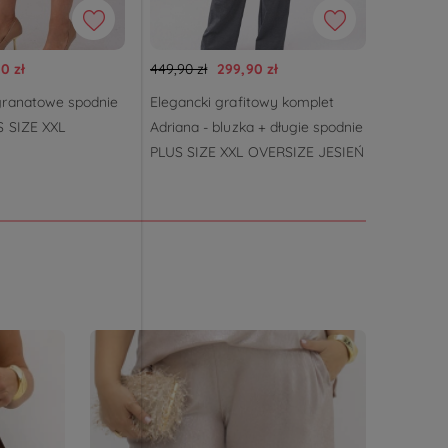
0 zł
449,90 zł
299,90 zł
199,90 z
ranatowe spodnie
Elegancki grafitowy komplet
Klasyczn
 SIZE XXL
Adriana - bluzka + długie spodnie
Savanna
PLUS SIZE XXL OVERSIZE JESIEŃ
zwierzęc
XXL OVE