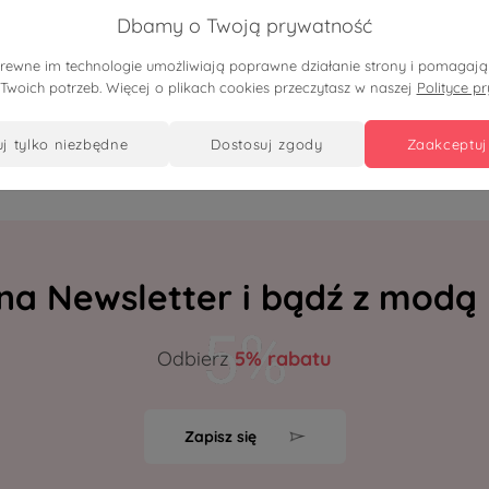
Dbamy o Twoją prywatność
eleganckie spodnie damskie
Brązowe eleganckie spodni
prostą nogawką | PLUS SIZE
damskie Elisa z prostą noga
pokrewne im technologie umożliwiają poprawne działanie strony i pomaga
E LATO
PLUS SIZE OVERSIZE LATO
 Twoich potrzeb. Więcej o plikach cookies przeczytasz w naszej
Polityce p
uj tylko niezbędne
dostosuj zgody
zaakceptuj
 na Newsletter i bądź z modą
Odbierz
5% rabatu
Zapisz się