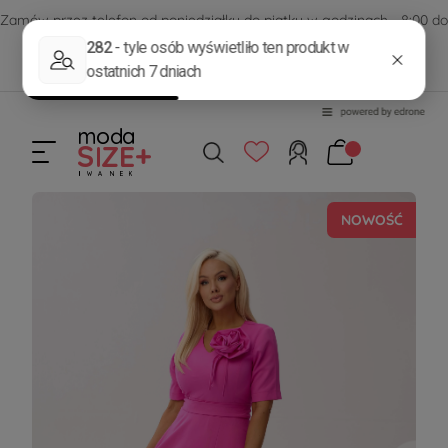
Zamów przez telefon od poniedziałku do piątku w godzinach - 8:00 do
15:00
570 390 351
sklep@modasizeplus.pl
NOWOŚĆ