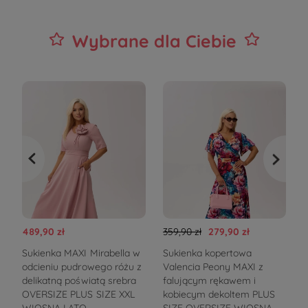
Wybrane dla Ciebie
489,90 zł
359,90 zł
279,90 zł
4
Sukienka MAXI Mirabella w
Sukienka kopertowa
odcieniu pudrowego różu z
Valencia Peony MAXI z
delikatną poświatą srebra
falującym rękawem i
z
OVERSIZE PLUS SIZE XXL
kobiecym dekoltem PLUS