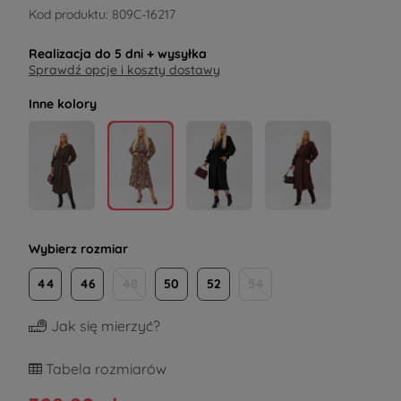
Kod produktu:
809C-16217
Realizacja do
5 dni
+ wysyłka
Sprawdź opcje i koszty dostawy
Inne kolory
Wybierz rozmiar
44
46
48
50
52
54
Jak się mierzyć?
Tabela rozmiarów