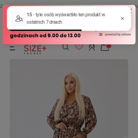
Zamów przez telefon od poniedziałku do piątku w godzinach - 8:00 do
15:00
570 390 351
sklep@modasizeplus.pl