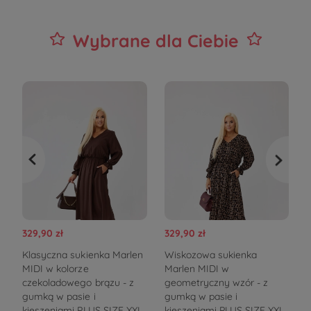
Wybrane dla Ciebie
329,90 zł
329,90 zł
3
Klasyczna sukienka Marlen
Wiskozowa sukienka
C
MIDI w kolorze
Marlen MIDI w
czekoladowego brązu - z
geometryczny wzór - z
p
gumką w pasie i
gumką w pasie i
kieszeniami PLUS SIZE XXL
kieszeniami PLUS SIZE XXL